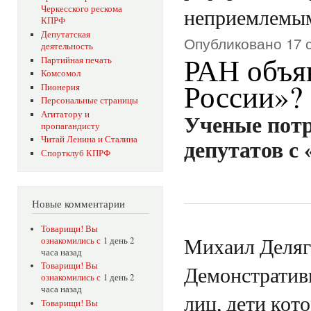
Черкесского рескома
неприемлемым.
КПРФ
Депутатская
Опубликовано 17 с
деятельность
РАН объя
Партийная печать
Комсомол
России»?
Пионерия
Персональные страницы
Агитатору и
Ученые пот
пропагандисту
Читай Ленина и Сталина
депутатов с
Спортклуб КПРФ
Новые комментарии
Товарищи! Вы
Михаил Деляг
ознакомились с
1 день 2
часа назад
Товарищи! Вы
Демонстратив
ознакомились с
1 день 2
часа назад
лиц, дети кот
Товарищи! Вы