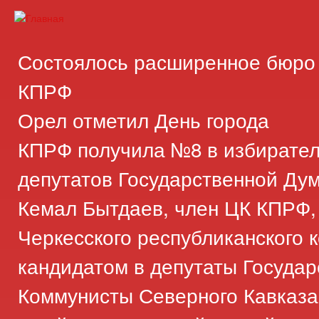
Пер
ос
Карачаево-
Новости,
со
Черкесское
аргументы,
Состоялось расширенное бюро 
республиканское
факты
отделение
КПРФ
Коммунистической
Орел отметил День города
партии
Российской
КПРФ получила №8 в избирате
Федерации
депутатов Государственной Ду
Кемал Бытдаев, член ЦК КПРФ,
Черкесского республиканского 
кандидатом в депутаты Госуда
Коммунисты Северного Кавказа