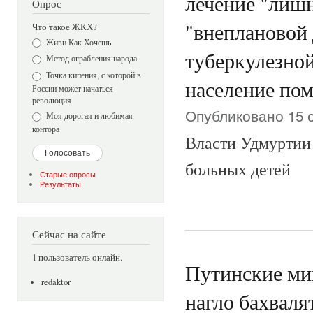
лечение "лишн
Опрос
"внеплановой 
Что такое ЖКХ?
Варианты
Живи Как Хочешь
туберкулезно
Метод ограбления народа
Точка кипения, с которой в
население по
России может начаться
революция
Опубликовано 15 с
Моя дорогая и любимая
контора
Власти Удмуртии
больных детей
Старые опросы
Результаты
Сейчас на сайте
1 пользователь онлайн.
Путинские ми
redaktor
нагло бахваля