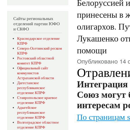
Белоруссией 
принесены в 
Сайты региональных
олигархов. Пу
отделений партии ЮФО
и СКФО
Лукашенко от
Краснодарское отделение
КПРФ
помощи
Северо-Осетинский реском
КПРФ
Ростовский областной
Опубликовано 14 с
комитет КПРФ
Отравлен
Официальный сайт
коммунистов
Астраханской области
Интеграция 
Дагестанское
республиканское
Союз могут 
отделение КПРФ
Ставропольское краевое
интересам р
отделение КПРФ
Адыгейское
республиканское
По страницам s
отделение КПРФ
Волгоградское областное
отделение КПРФ