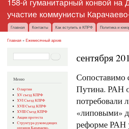
158-й гуманитарный конвой на Д
участие коммунисты Карачаево
Главная
Контакты
Как вступить в КПРФ
Политика и юмо
Главное меню
Главная
»
Ежемесячный архив
Вы здесь
сентября 20
Форма поиска
Поиск
Сопоставимо 
Меню
Путина. РАН 
О партии
XV съезд КПРФ
потребовали л
XVI Съезд КПРФ
XVII Cъезд КПРФ
«липовыми» д
XVIII Cъезд КПРФ
Акции протеста
реформе РАН 
Структура руководящих
органов Карачаево-