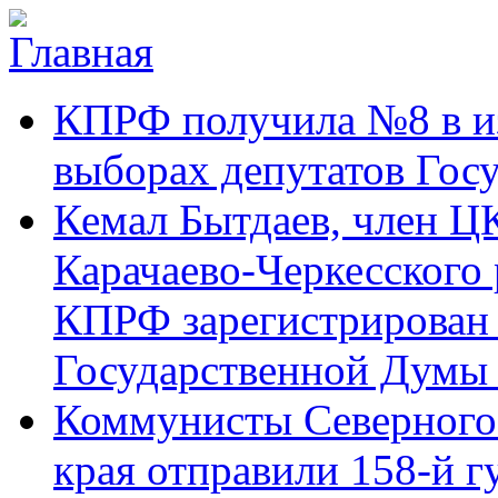
Перейти к основному содержанию
Карачаево-
Новости,
КПРФ получила №8 в и
Черкесское
аргументы,
республиканское
факты
отделение
выборах депутатов Гос
Коммунистической
партии Российской
Кемал Бытдаев, член Ц
Федерации
Карачаево-Черкесского
КПРФ зарегистрирован 
Государственной Думы
Коммунисты Северного 
края отправили 158-й 