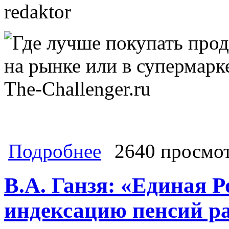
redaktor
о Атас! Налоговая начинает зачист
Подробнее
2640 просмо
аппараты всех без разбора
В.А. Ганзя: «Единая 
индексацию пенсий р