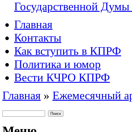
Государственной Думы
Главная
Главное меню
Контакты
Как вступить в КПРФ
Политика и юмор
Вести КЧРО КПРФ
Главная
»
Ежемесячный а
Вы здесь
Поиск
Форма поиска
Меню