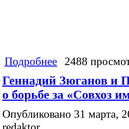
о 10 триллионов рублей из кармано
Подробнее
2488 просмо
пенсионной реформе
Геннадий Зюганов и П
о борьбе за «Совхоз 
Опубликовано 31 марта, 2
redaktor