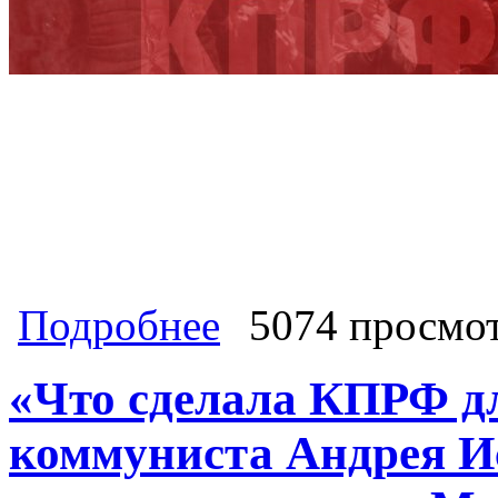
о Мы не отступим с рубежа народно
Подробнее
5074 просмо
Ленина» стал для всех патриотов р
«Что сделала КПРФ д
коммуниста Андрея И