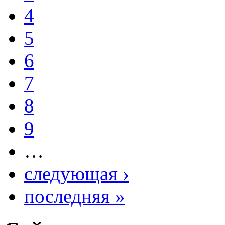
4
5
6
7
8
9
…
следующая ›
последняя »