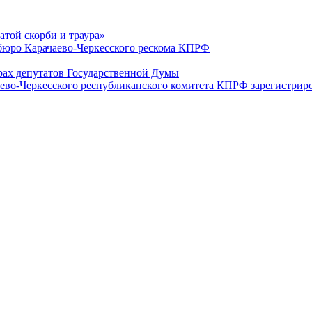
датой скорби и траура»
юро Карачаево-Черкесского рескома КПРФ
ах депутатов Государственной Думы
ево-Черкесского республиканского комитета КПРФ зарегистрир