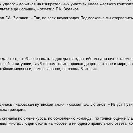
ам удалось добиться на избирательных участках более жесткого контро
ультат еще больше», - отметил Г.А. Зюганов.
зал Г.А. Зюганов. – Так, во всех наукоградах Подмосковья мы оторвалис
 для того, чтобы оправдать надежды граждан, ибо мы для них остаемся 
вшейся ситуации, глубоко осмыслить происходящее в стране и мире, а
жайшие месяцы и, самое главное, не расслабляться».
ась пиаровская путинская акция, - сказал Г.А. Зюганов. – Из уст Пути
всех граждан».
ь сигналы по смене курса, по обновлению команды, по точной оценке гла
авил многих людей стоять на морозе, и ни одного правильного ответа, к