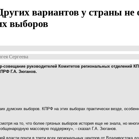
ругих вариантов у страны не 
их выборов
гея Сергеева
нар-совещание руководителей Комитетов региональных отделений К
ПРФ Г.А. Зюганов.
х думских выборов. КПРФ на этих выборах практически везде, особенн
смотря на то, что более грязных выборов история еще не знала, но мног
 общенародную массовую поддержку», - сказал Г.А. Зюганов.
й власти почти в трети всех региональных центров от Владивостока до