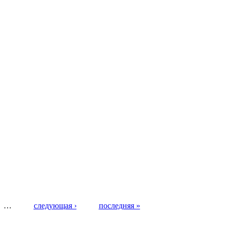
…
следующая ›
последняя »