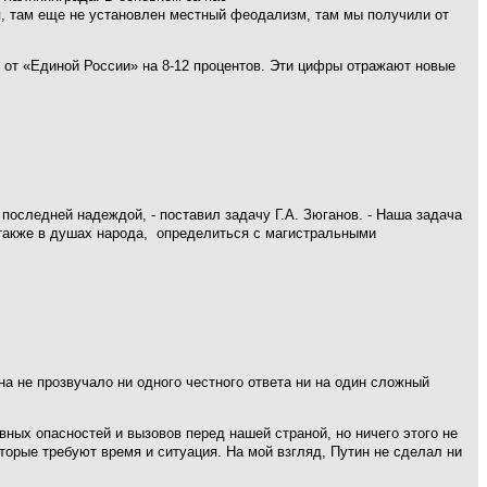
ля, там еще не установлен местный феодализм, там мы получили от
ь от «Единой России» на 8-12 процентов. Эти цифры отражают новые
последней надеждой, - поставил задачу Г.А. Зюганов. - Наша задача
 также в душах народа, определиться с магистральными
на не прозвучало ни одного честного ответа ни на один сложный
вных опасностей и вызовов перед нашей страной, но ничего этого не
оторые требуют время и ситуация. На мой взгляд, Путин не сделал ни