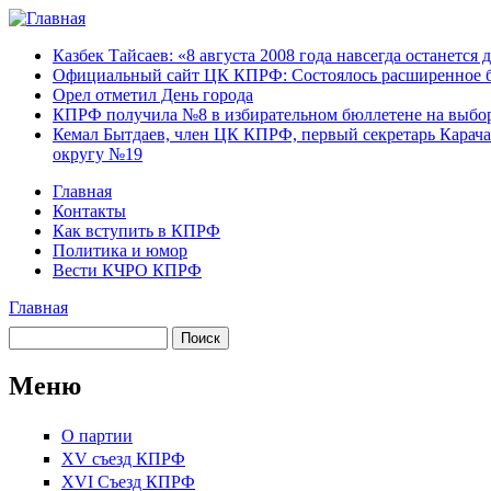
Перейти к основному содержанию
Карачаево-
Новости,
Казбек Тайсаев: «8 августа 2008 года навсегда останется 
Черкесское
аргументы,
Официальный сайт ЦК КПРФ: Состоялось расширенное б
республиканское
факты
Орел отметил День города
отделение
КПРФ получила №8 в избирательном бюллетене на выбор
Коммунистической
Кемал Бытдаев, член ЦК КПРФ, первый секретарь Карача
партии Российской
округу №19
Федерации
Главная
Контакты
Главное меню
Как вступить в КПРФ
Политика и юмор
Вести КЧРО КПРФ
Главная
Вы здесь
Поиск
Форма поиска
Меню
О партии
XV съезд КПРФ
XVI Съезд КПРФ