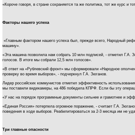
«Короче говоря, в стране сохраняется та же политика, тот же курс и 
Факторы нашего успеха
«Главным фактором нашего успеха был, прежде всего, Народный рефере
машину».
«Эта машина позволила нам собрать 10 млн подписей, - отметил Г.А. 
голосов. В итоге мы собрали 12,5 млн голосов».
«В ответ на «Рублевский фронт» мы сформировали «Народное ополчени
проверку во время выборов», - подчеркнул Г.А. Зюганов.
Лидер российских коммунистов отметил эффективность использования 
мы поставили видекамеры, на 486 победила КПРФ. Если бы эту операц
«У нас на порядок программные документы сильнее и грамотнее и эффек
«Единая Россия» потерпела огромное поражение, - считает Г.А. Зюган
поведения в ходе выборов. Реабилитироваться за 2-3 месяца им не уд
Три главные опасности