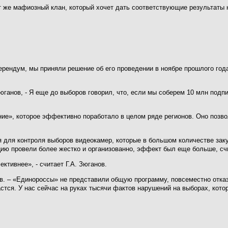
тот же мафиозный клан, который хочет дать соответствующие результаты 
ндум, мы приняли решение об его проведении в ноябре прошлого года, -
Зюганов, - Я еще до выборов говорил, что, если мы соберем 10 млн под
е», которое эффективно поработало в целом ряде регионов. Оно позвол
для контроля выборов видеокамер, которые в большом количестве заку
ию провели более жестко и организованно, эффект был еще больше, счи
тивнее», - считает Г.А. Зюганов.
ов. – «Единороссы» не представили общую программу, повсеместно отка
астся. У нас сейчас на руках тысячи фактов нарушений на выборах, кото