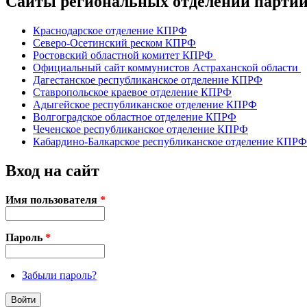
Сайты региональных отделений парт
Краснодарское отделение КПРФ
Северо-Осетинский реском КПРФ
Ростовский областной комитет КПРФ
Официальный сайт коммунистов Астраханской области
Дагестанское республиканское отделение КПРФ
Ставропольское краевое отделение КПРФ
Адыгейское республиканское отделение КПРФ
Волгоградское областное отделение КПРФ
Чеченское республиканское отделение КПРФ
Кабардино-Балкарское республиканское отделение КПРФ
Вход на сайт
Имя пользователя
*
Пароль
*
Забыли пароль?