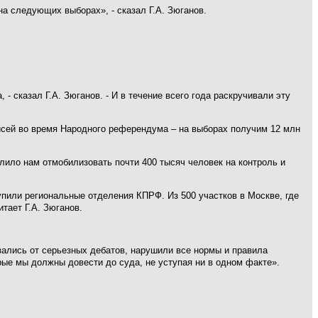
на следующих выборах», - сказал Г.А. Зюганов.
 сказал Г.А. Зюганов. - И в течение всего года раскручивали эту
писей во время Народного референдума – на выборах получим 12 млн
ило нам отмобилизовать почти 400 тысяч человек на контроль и
пили региональные отделения КПРФ. Из 500 участков в Москве, где
тает Г.А. Зюганов.
зались от серьезных дебатов, нарушили все нормы и правила
рые мы должны довести до суда, не уступая ни в одном факте».