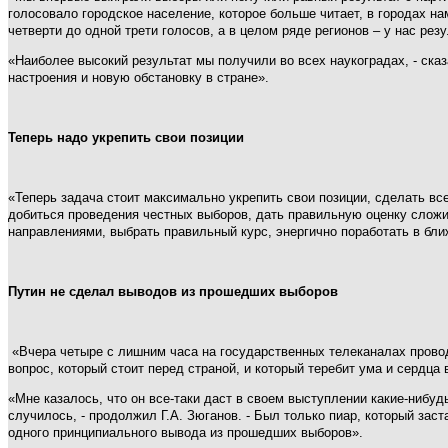
голосовало городское население, которое больше читает, в городах н
четверти до одной трети голосов, а в целом ряде регионов – у нас рез
«Наиболее высокий результат мы получили во всех наукоградах, - ска
настроения и новую обстановку в стране».
Теперь надо укрепить свои позиции
«Теперь задача стоит максимально укрепить свои позиции, сделать все
добиться проведения честных выборов, дать правильную оценку сложи
направлениями, выбрать правильный курс, энергично поработать в бли
Путин не сделал выводов из прошедших выборов
«Вчера четыре с лишним часа на государственных телеканалах проводил
вопрос, который стоит перед страной, и который теребит ума и сердца 
«Мне казалось, что он все-таки даст в своем выступлении какие-нибуд
случилось, - продолжил Г.А. Зюганов. - Был только пиар, который заст
одного принципиального вывода из прошедших выборов».