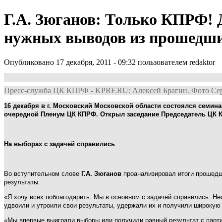
Г.А. Зюганов: Только КПРФ! Д
нужных выводов из прошедш
Опубликовано 17 декабря, 2011 - 09:32 пользователем
redaktor
Пресс-служба ЦК КПРФ - KPRF.RU: Алексей Брагин. Фото Сер
16 декабря в г. Московский Московской области состоялся семи
очередной Пленум ЦК КПРФ. Открыл заседание Председатель ЦК К
На выборах с задачей справились
Во вступительном слове
Г.А. Зюганов
проанализировал итоги прошедши
результаты.
«Я хочу всех поблагодарить. Мы в основном с задачей справились. Не
удвоили и утроили свои результаты, удержали их и получили широкую
«Мы впервые выиграли выборы или получили равный результат с партие