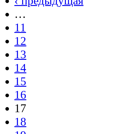
‹ предыдущая
…
11
12
13
14
15
16
17
18