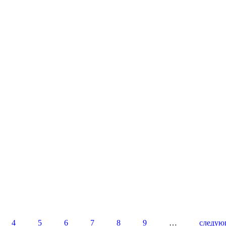
4
5
6
7
8
9
…
следую