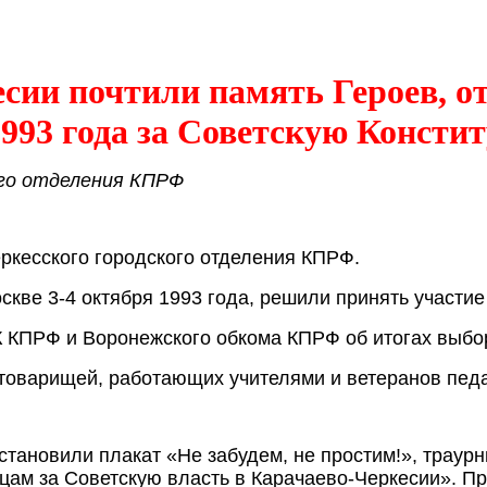
ии почтили память Героев, о
1993 года за Советскую Консти
ого отделения КПРФ
еркесского городского отделения КПРФ.
кве 3-4 октября 1993 года, решили принять участие
 КПРФ и Воронежского обкома КПРФ об итогах выбор
товарищей, работающих учителями и ветеранов педа
становили плакат «Не забудем, не простим!», траурн
рцам за Советскую власть в Карачаево-Черкесии». П