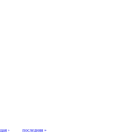
щая ›
последняя »