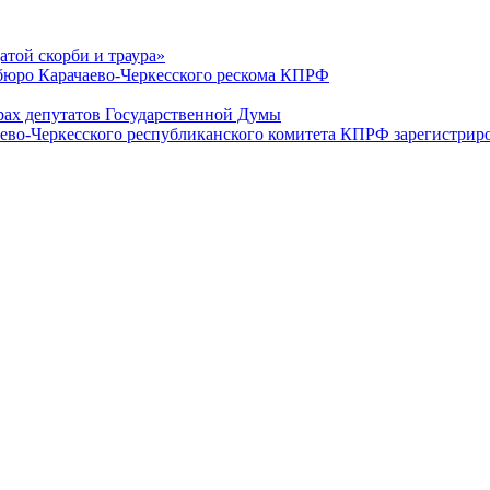
датой скорби и траура»
юро Карачаево-Черкесского рескома КПРФ
ах депутатов Государственной Думы
ево-Черкесского республиканского комитета КПРФ зарегистрир