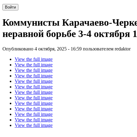
Коммунисты Карачаево-Черкес
неравной борьбе 3-4 октября 
Опубликовано 4 октября, 2025 - 16:59 пользователем
redaktor
View the full image
View the full image
View the full image
View the full image
View the full image
View the full image
View the full image
View the full image
View the full image
View the full image
View the full image
View the full image
View the full image