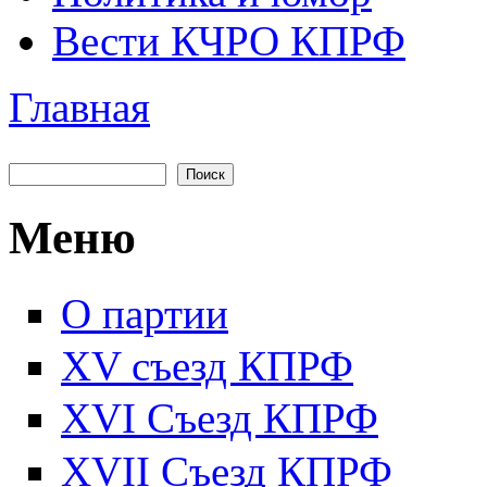
Вести КЧРО КПРФ
Главная
Вы здесь
Поиск
Форма поиска
Меню
О партии
XV съезд КПРФ
XVI Съезд КПРФ
XVII Cъезд КПРФ