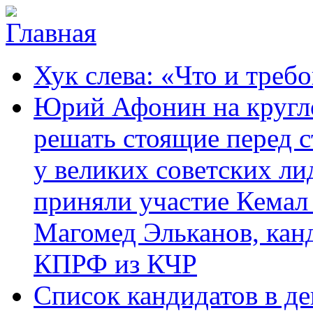
Перейти к основному содержанию
Карачаево-
Новости,
Хук слева: «Что и требо
Черкесское
аргументы,
республиканское
факты
отделение
Юрий Афонин на кругло
Коммунистической
партии Российской
решать стоящие перед с
Федерации
у великих советских ли
приняли участие Кемал
Магомед Эльканов, кан
КПРФ из КЧР
Список кандидатов в д