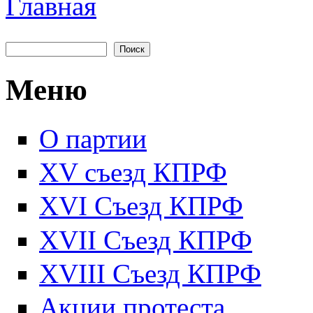
Главная
Вы здесь
Поиск
Форма поиска
Меню
О партии
XV съезд КПРФ
XVI Съезд КПРФ
XVII Cъезд КПРФ
XVIII Cъезд КПРФ
Акции протеста