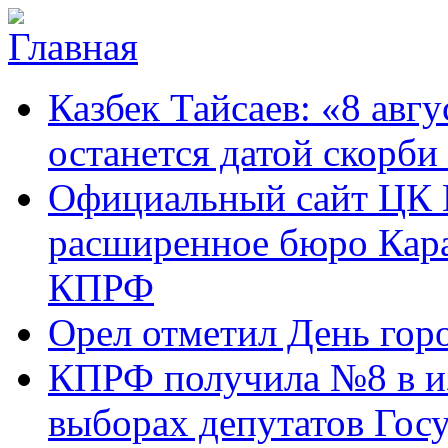
Перейти к основному содержанию
Карачаево-
Новости,
Казбек Тайсаев: «8 авгу
Черкесское
аргументы,
республиканское
факты
отделение
останется датой скорби
Коммунистической
партии Российской
Официальный сайт ЦК 
Федерации
расширенное бюро Кара
КПРФ
Орел отметил День гор
КПРФ получила №8 в и
выборах депутатов Гос