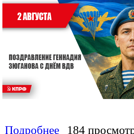
о Поздравление Геннадия Зюганова
Подробнее
184 просмот