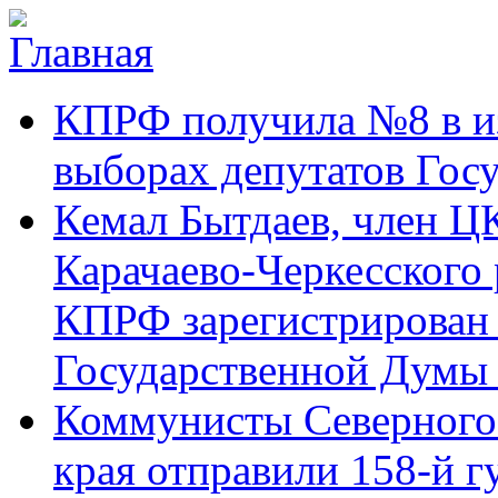
Перейти к основному содержанию
Карачаево-
Новости,
КПРФ получила №8 в и
Черкесское
аргументы,
республиканское
факты
отделение
выборах депутатов Гос
Коммунистической
партии Российской
Кемал Бытдаев, член Ц
Федерации
Карачаево-Черкесского
КПРФ зарегистрирован 
Государственной Думы
Коммунисты Северного 
края отправили 158-й 