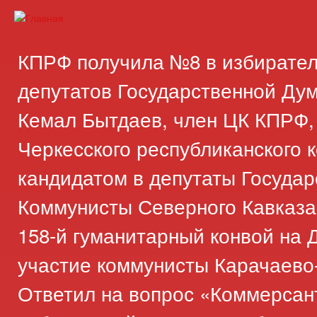
Пер
ос
Карачаево-
Новости,
со
Черкесское
аргументы,
КПРФ получила №8 в избирате
республиканское
факты
отделение
депутатов Государственной Ду
Коммунистической
Кемал Бытдаев, член ЦК КПРФ,
партии
Российской
Черкесского республиканского 
Федерации
кандидатом в депутаты Госуда
Коммунисты Северного Кавказа
158-й гуманитарный конвой на Д
участие коммунисты Карачаево
Ответил на вопрос «Коммерсан