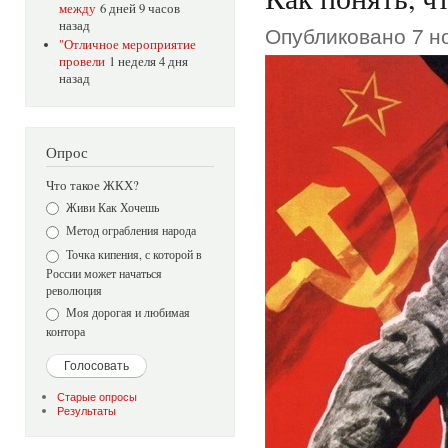
между
6 дней 9 часов
назад
Опубликовано 7 но
"Отличное мероприятие
провели
1 неделя 4 дня
назад
Опрос
Что такое ЖКХ?
Варианты
Живи Как Хочешь
Метод ограбления народа
Точка кипения, с которой в
России может начаться
революция
Моя дорогая и любимая
контора
Старые опросы
Результаты