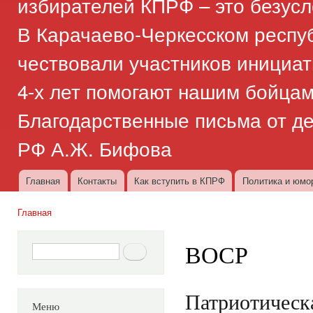
избирателей КПРФ – это безус
В Карачаево-Черкесском респу
чествовали участников инициат
4-х лет помогают нашим бойца
Благодарственные письма от д
РФ А.Ж. Бифова
Главная
Контакты
Как вступить в КПРФ
Политика и юмо
Главное меню
Главная
Вы здесь
ВОСР
Форма поиска
Поиск
Патриотическ
Меню