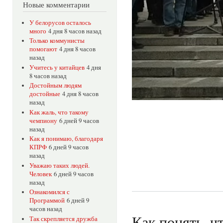
Новые комментарии
У белорусов осталось
много
4 дня 8 часов назад
Только коммунисты
помогают
4 дня 8 часов
назад
Учитесь у китайцев
4 дня
8 часов назад
Достойным людям
достойные
4 дня 8 часов
назад
Как жаль, что такому
чемпиону
6 дней 9 часов
назад
Как я понимаю, благодаря
КПРФ
6 дней 9 часов
назад
Уважаю таких людей.
Человек
6 дней 9 часов
назад
Ознакомился с
Программой
6 дней 9
часов назад
Как понять, ч
Так скрепляется дружба