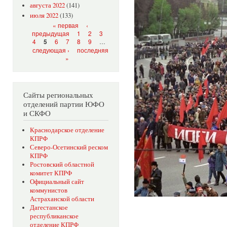
августа 2022
(141)
июля 2022
(133)
Страницы
« первая
‹
предыдущая
1
2
3
4
6
7
8
9
…
5
следующая ›
последняя
»
Сайты региональных
отделений партии ЮФО
и СКФО
Краснодарское отделение
КПРФ
Северо-Осетинский реском
КПРФ
Ростовский областной
комитет КПРФ
Официальный сайт
коммунистов
Астраханской области
Дагестанское
республиканское
отделение КПРФ