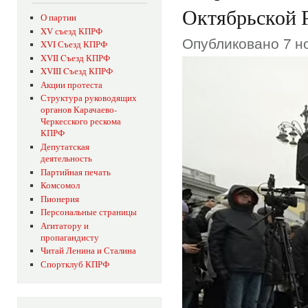
Октябрьской 
О партии
XV съезд КПРФ
Опубликовано 7 но
XVI Съезд КПРФ
XVII Cъезд КПРФ
XVIII Cъезд КПРФ
Акции протеста
Структура руководящих
органов Карачаево-
Черкесского рескома
КПРФ
Депутатская
деятельность
Партийная печать
Комсомол
Пионерия
Персональные страницы
Агитатору и
пропагандисту
Читай Ленина и Сталина
Спортклуб КПРФ