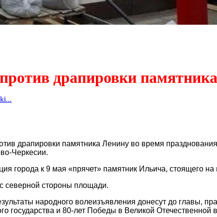
ротив драпировки памятника
i...
тив драпировки памятника Ленину во время празднования 
во-Черкесии.
ция города к 9 мая «прячет» памятник Ильича, стоящего на
 с северной стороны площади.
зультаты народного волеизъявления донесут до главы, прав
ого государства и 80-лет Победы в Великой Отечественной 