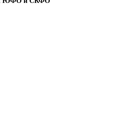
ии ЮФО и СКФО