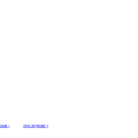
щая ›
последняя »