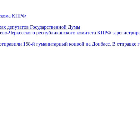
ескома КПРФ
ах депутатов Государственной Думы
ево-Черкесского республиканского комитета КПРФ зарегистрир
отправили 158-й гуманитарный конвой на Донбасс. В отправке 