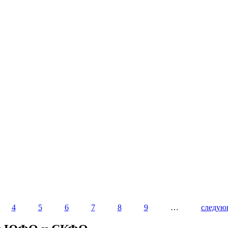
4
5
6
7
8
9
…
следую