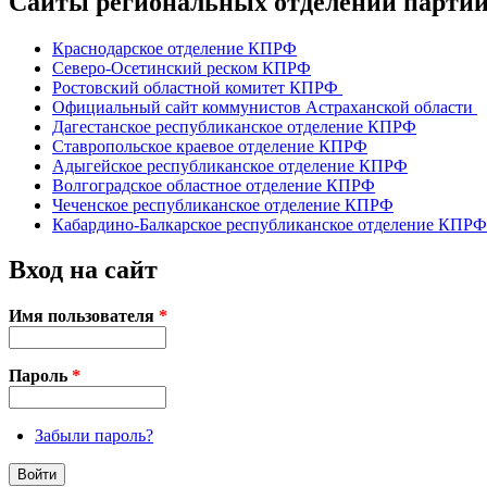
Сайты региональных отделений парт
Краснодарское отделение КПРФ
Северо-Осетинский реском КПРФ
Ростовский областной комитет КПРФ
Официальный сайт коммунистов Астраханской области
Дагестанское республиканское отделение КПРФ
Ставропольское краевое отделение КПРФ
Адыгейское республиканское отделение КПРФ
Волгоградское областное отделение КПРФ
Чеченское республиканское отделение КПРФ
Кабардино-Балкарское республиканское отделение КПРФ
Вход на сайт
Имя пользователя
*
Пароль
*
Забыли пароль?