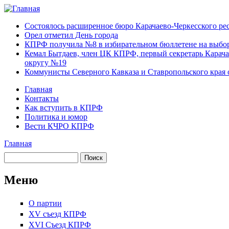
Перейти к основному содержанию
Карачаево-
Новости,
Состоялось расширенное бюро Карачаево-Черкесского р
Черкесское
аргументы,
Орел отметил День города
республиканское
факты
КПРФ получила №8 в избирательном бюллетене на выбор
отделение
Кемал Бытдаев, член ЦК КПРФ, первый секретарь Карача
Коммунистической
округу №19
партии Российской
Коммунисты Северного Кавказа и Ставропольского края 
Федерации
Главная
Контакты
Главное меню
Как вступить в КПРФ
Политика и юмор
Вести КЧРО КПРФ
Главная
Вы здесь
Поиск
Форма поиска
Меню
О партии
XV съезд КПРФ
XVI Съезд КПРФ