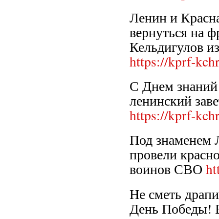
Ленин и Красн
вернуться на 
Кельдигулов и
https://kprf-kc
С Днем знани
ленинский за
https://kprf-kc
Под знаменем 
провели красн
воинов СВО
ht
Не сметь драпи
День Победы! 