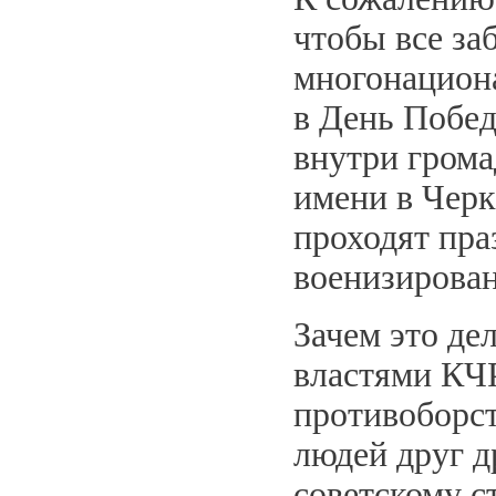
чтобы все за
многонациона
в День Побед
внутри гром
имени в Черк
проходят пр
военизирова
Зачем это де
властями КЧР
противоборс
людей друг д
советскому с