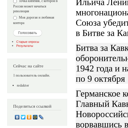
Ильича Ленин
Точка кипения, с которой в
России может начаться
многонациона
революция
Моя дорогая и любимая
Союза убедит
контора
в Битве за Ка
Старые опросы
Битва за Кавк
Результаты
оборонительн
Сейчас на сайте
1942 года и 
1 пользователь онлайн.
по 9 октября 
redaktor
Германское к
Главный Кавк
Поделиться ссылкой
Новороссийск
ворвавшись в