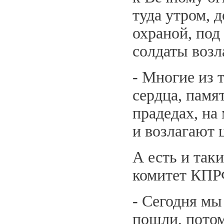
туда утром, д
охраной, под
солдаты возл
- Многие из т
сердца, памя
прадедах, на
и возлагают 
А есть и так
комитет КПРФ
- Сегодня мы
пошли, пото