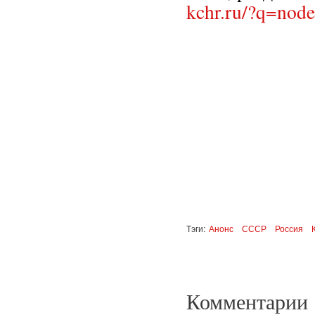
kchr.ru/?q=nod
Тэги:
Анонс
СССР
Россия
Комментарии