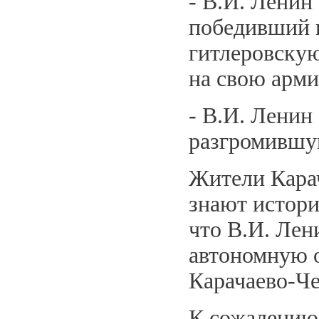
- В.И. Ленин
победивший 
гитлеровску
на свою арми
- В.И. Ленин
разгромившу
Жители Кара
знают истори
что В.И. Лен
автономную о
Карачаево-Че
К сожалению,