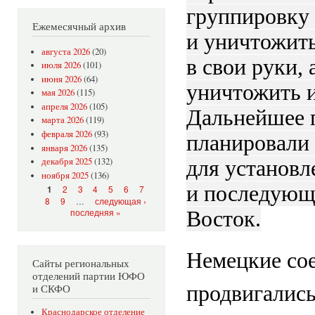
группировку 
Ежемесячный архив
и уничтожить
августа 2026
(20)
в свои руки,
июля 2026
(101)
июня 2026
(64)
уничтожить и
мая 2026
(115)
апреля 2026
(105)
Дальнейшее 
марта 2026
(119)
февраля 2026
(93)
планировали 
января 2026
(135)
декабря 2025
(132)
для установл
ноября 2025
(136)
и последующ
Страницы
2
3
4
5
6
7
1
8
9
…
следующая ›
последняя »
Восток.
Немецкие сое
Сайты региональных
отделений партии ЮФО
продвигались
и СКФО
Краснодарское отделение