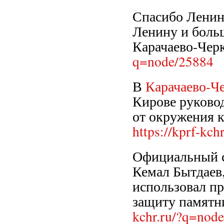
Спасибо Ленину
Ленину и боль
Карачаево-Чер
q=node/25884
В
Карачаево-Че
Кирове руково
от окружения 
https://kprf-kc
Официальный с
Кемал Бытдаев
использовал п
защиту памятн
kchr.ru/?q=nod