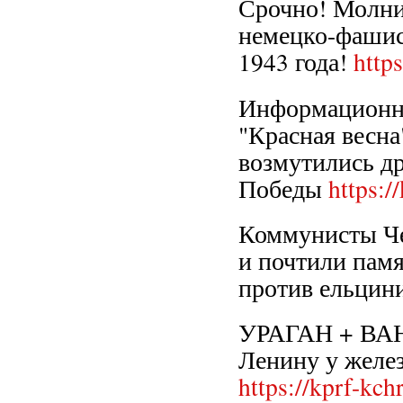
Срочно! Молни
немецко-фашист
1943 года!
http
Информационны
"Красная весна
возмутились д
Победы
https:/
Коммунисты Че
и почтили памя
против ельцин
УРАГАН + ВАН
Ленину у желез
https://kprf-kc