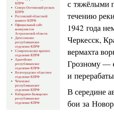
с тяжёлыми 
КПРФ
Северо-Осетинский реском
КПРФ
течению реки
Ростовский областной
комитет КПРФ
1942 года не
Официальный сайт
коммунистов
Астраханской области
Черкесск, Кр
Дагестанское
республиканское
отделение КПРФ
вермахта вор
Ставропольское краевое
отделение КПРФ
Адыгейское
Грозному — 
республиканское
отделение КПРФ
и перерабат
Волгоградское областное
отделение КПРФ
Чеченское
республиканское
В середине а
отделение КПРФ
Кабардино-Балкарское
республиканское
бои за Ново
отделение КПРФ