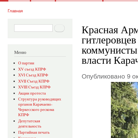
Главное меню
Главная
Вы здесь
Красная Арм
Форма поиска
Поиск
гитлеровцев 
коммунисты 
Меню
власти Кара
О партии
XV съезд КПРФ
Опубликовано 9 ок
XVI Съезд КПРФ
XVII Cъезд КПРФ
XVIII Cъезд КПРФ
Акции протеста
Структура руководящих
органов Карачаево-
Черкесского рескома
КПРФ
Депутатская
деятельность
Партийная печать