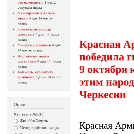
ознакомились с
1 час 2
секунды назад
У белорусов осталось
много
4 дня 14 часов
назад
Только коммунисты
помогают
4 дня 14 часов
назад
Красная А
Учитесь у китайцев
4 дня
14 часов назад
победила г
Достойным людям
достойные
4 дня 14 часов
9 октября 
назад
Как жаль, что такому
чемпиону
6 дней 14 часов
этим народ
назад
Черкесии
Опрос
Что такое ЖКХ?
Варианты
Живи Как Хочешь
Красная Арми
Метод ограбления народа