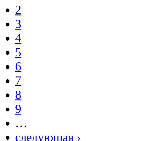
2
3
4
5
6
7
8
9
…
следующая ›