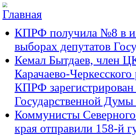
Перейти к основному содержанию
Карачаево-
Новости,
КПРФ получила №8 в и
Черкесское
аргументы,
республиканское
факты
отделение
выборах депутатов Гос
Коммунистической
партии Российской
Кемал Бытдаев, член Ц
Федерации
Карачаево-Черкесского
КПРФ зарегистрирован 
Государственной Думы
Коммунисты Северного 
края отправили 158-й 