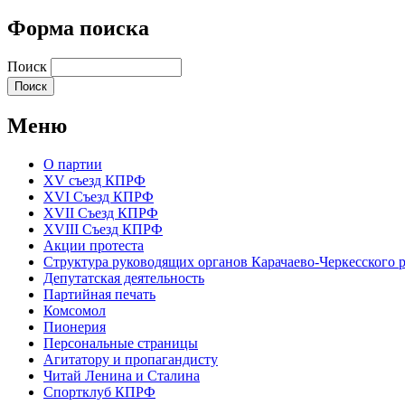
Форма поиска
Поиск
Меню
О партии
XV съезд КПРФ
XVI Съезд КПРФ
XVII Cъезд КПРФ
XVIII Cъезд КПРФ
Акции протеста
Структура руководящих органов Карачаево-Черкесского
Депутатская деятельность
Партийная печать
Комсомол
Пионерия
Персональные страницы
Агитатору и пропагандисту
Читай Ленина и Сталина
Спортклуб КПРФ