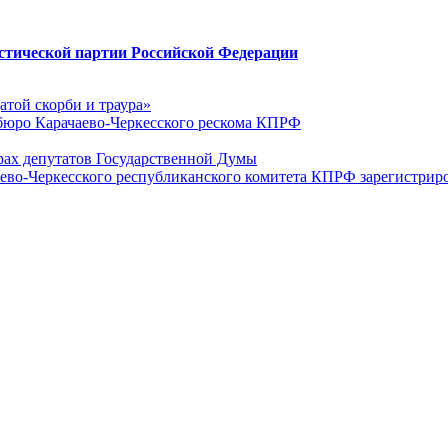
стической партии Российской Федерации
датой скорби и траура»
юро Карачаево-Черкесского рескома КПРФ
ах депутатов Государственной Думы
ево-Черкесского республиканского комитета КПРФ зарегистрир