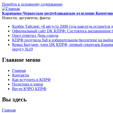
Перейти к основному содержанию
Карачаево-Черкесское республиканское отделение Коммуни
Новости, аргументы, факты
Казбек Тайсаев: «8 августа 2008 года навсегда останется 
Официальный сайт ЦК КПРФ: Состоялось расширенное б
Орел отметил День города
КПРФ получила №8 в избирательном бюллетене на выбор
Кемал Бытдаев, член ЦК КПРФ, первый секретарь Карача
округу №19
Главное меню
Главная
Контакты
Как вступить в КПРФ
Политика и юмор
Вести КЧРО КПРФ
Вы здесь
Главная