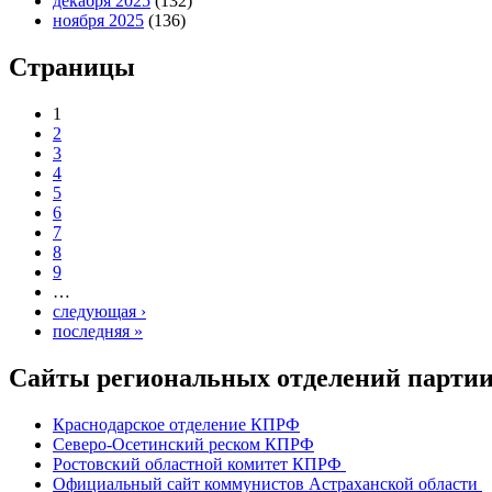
декабря 2025
(132)
ноября 2025
(136)
Страницы
1
2
3
4
5
6
7
8
9
…
следующая ›
последняя »
Сайты региональных отделений парт
Краснодарское отделение КПРФ
Северо-Осетинский реском КПРФ
Ростовский областной комитет КПРФ
Официальный сайт коммунистов Астраханской области