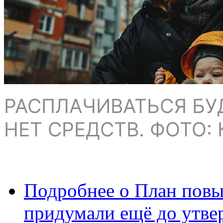
РАСПЛАЧИВАТЬСЯ БУД
НЕТ СРЕДСТВ. ФОТО:
Подробнее
о План повы
придумали ещё до утве