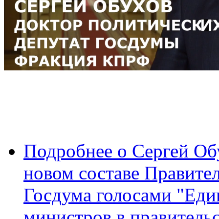
Подробнее
о Сергей Об
новом составе Правител
Госдума голосами "Еди
министров в правитель