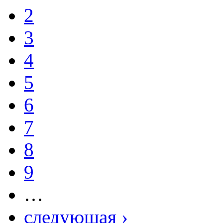
2
3
4
5
6
7
8
9
…
следующая ›